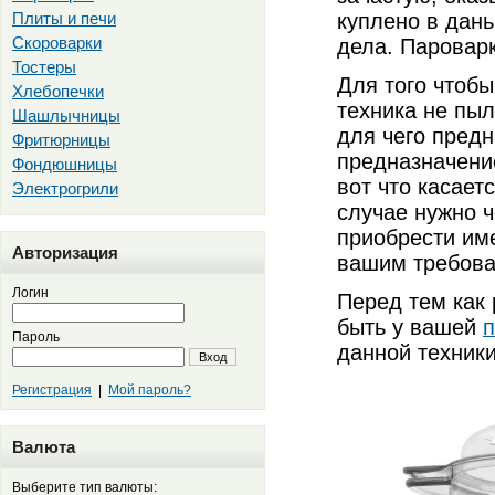
Плиты и печи
куплено в дань
Скороварки
дела. Пароварк
Тостеры
Для того чтобы
Хлебопечки
техника не пыл
Шашлычницы
для чего предн
Фритюрницы
предназначени
Фондюшницы
вот что касает
Электрогрили
случае нужно 
приобрести им
Авторизация
вашим требова
Логин
Перед тем как 
быть у вашей
п
Пароль
данной техники
Вход
Регистрация
|
Мой пароль?
Валюта
Выберите тип валюты: