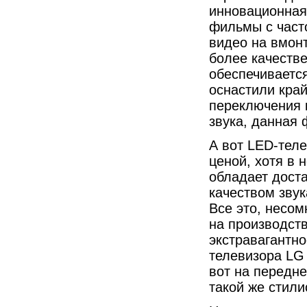
инновационная
фильмы с часто
видео на вмон
более качеств
обеспечиваетс
оснастили край
переключения 
звука, данная 
А вот LED-тел
ценой, хотя в 
обладает дост
качеством зву
Все это, несом
на производств
экстравагантно
телевизора LG
вот на передне
такой же стил