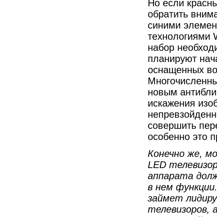
Но если красн
обратить внима
синими элемен
технологиями W
набор необход
планируют нача
оснащенных во
Многочисленны
новым антибли
искажения изо
непревзойденно
совершить пере
особенно это п
Конечно же, м
LED
телевизор
аппарата долж
в нем функции
займет лидиру
телевизоров, 