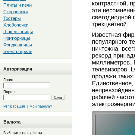
контрастной, п
Плиты и печи
эти несомненн
Скороварки
светодиодной п
Тостеры
трехцветной.
Хлебопечки
Шашлычницы
Известная фир
Фритюрницы
популярного те
Фондюшницы
ничтожна, все
Электрогрили
рекорд принад
миллиметров. 
телевизоров LG
Авторизация
продажи таких 
Логин
Единственное, 
непревзойденн
Пароль
рабочей частот
Вход
электроэнерги
Регистрация
|
Мой пароль?
Валюта
Выберите тип валюты: