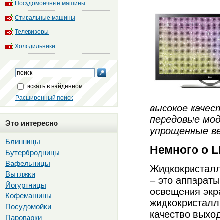
Посудомоечные машины
Стиральные машины
Телевизоры
Холодильники
искать в найденном
Расширенный поиск
высокое качес
передовые мод
Это интересно
упрощенные ве
Блинницы
Немного о L
Бутербродницы
Вафельницы
Жидкокристалл
Вытяжки
– это аппарат
Йогуртницы
освещения экр
Кофемашины
жидкокристалл
Посудомойки
качество выхо
Пароварки