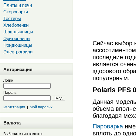
Плиты и печи
Скороварки
Тостеры
Хлебопечки
Шашлычницы
Фритюрницы
Сейчас выбор 
Фондюшницы
ассортиментом
Электрогрили
последние год
является очен
Авторизация
здорового обра
популярным.
Логин
Polaris PFS
Пароль
Вход
Данная модель
Регистрация
|
Мой пароль?
объема вполне 
благодаря мех
Валюта
Пароварка
имее
вплоть до одно
Выберите тип валюты: