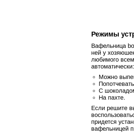
Режимы уст
Вафельница bor
ней у хозяюше
любимого всем
автоматически
Можно выпек
Попотчеват
С шоколадо
На пахте.
Если решите в
воспользовать
придется уста
вафельницей п