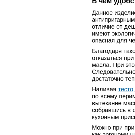
В чем удобс
Данное издели
антипригарным
отличие от де
имеют экологич
опасная для ч
Благодаря так
отказаться при
масла. При это
Следовательно
достаточно те
Наливая
тесто
по всему пери
вытекание мас
собравшись в 
кухонным прис
Можно при при
как эргономичн