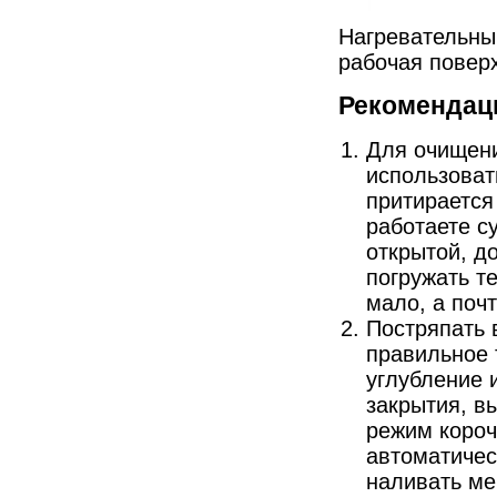
Нагревательны
рабочая повер
Рекомендац
Для очищен
использоват
притирается
работаете с
открытой, д
погружать те
мало, а поч
Постряпать 
правильное 
углубление 
закрытия, в
режим короч
автоматичес
наливать ме