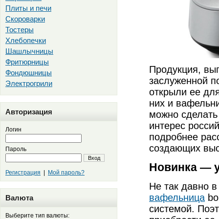
Плиты и печи
Скороварки
Тостеры
Хлебопечки
Шашлычницы
Фритюрницы
Продукция, вы
Фондюшницы
заслуженной п
Электрогрили
открыли ее для
них и вафельн
Авторизация
можно сделать 
интерес россий
Логин
подробнее расс
создающих выс
Пароль
Вход
Новинка — у
Регистрация
|
Мой пароль?
Не так давно в
вафельница
bo
Валюта
системой. Поэт
Выберите тип валюты: