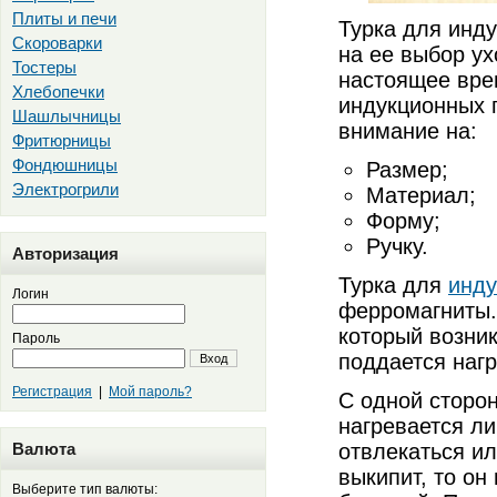
Плиты и печи
Турка для инду
Скороварки
на ее выбор ух
Тостеры
настоящее вре
Хлебопечки
индукционных п
Шашлычницы
внимание на:
Фритюрницы
Фондюшницы
Размер;
Электрогрили
Материал;
Форму;
Ручку.
Авторизация
Турка для
инду
Логин
ферромагниты. 
который возник
Пароль
поддается наг
Вход
Регистрация
|
Мой пароль?
С одной сторон
нагревается ли
Валюта
отвлекаться и
выкипит, то он
Выберите тип валюты: