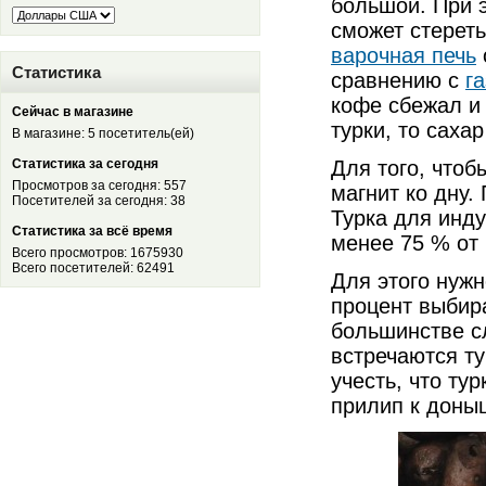
большой. При э
сможет стерет
варочная печь
Статистика
сравнению с
г
кофе сбежал и
Сейчас в магазине
турки, то саха
В магазине: 5 посетитель(ей)
Статистика за сегодня
Для того, чтоб
Просмотров за сегодня: 557
магнит ко дну.
Посетителей за сегодня: 38
Турка для инд
Статистика за всё время
менее 75 % от
Всего просмотров: 1675930
Всего посетителей: 62491
Для этого нуж
процент выбира
большинстве с
встречаются ту
учесть, что ту
прилип к доны