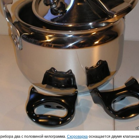
рибора два с половиной килограмма.
Скороварка
оснащается двумя клапанам