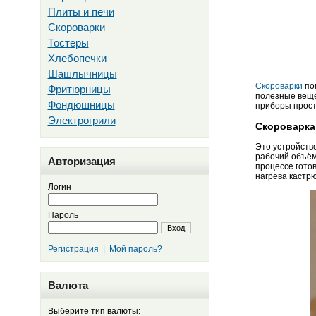
Плиты и печи
Скороварки
Тостеры
Хлебопечки
Шашлычницы
Скороварки
пом
Фритюрницы
полезные вещес
Фондюшницы
приборы просты
Электрогрили
Скороварка 
Это устройств
рабочий объём 
Авторизация
процессе гото
нагрева кастрю
Логин
Пароль
Вход
Регистрация
|
Мой пароль?
Валюта
Выберите тип валюты: