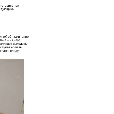
готовить при
следующими
роизойдёт закипание
ана – из него
 начинает выходить
 случае если вы
спуска, следует