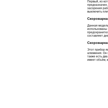
Первый, из ко
предназначен 
засорения раб
выключить пли
Скороварка 
Данная модель
использованы 
предохранител
составляет дев
Скороварка 
Этот прибор яв
алюминия. Он 
также есть два
имеет объём, к