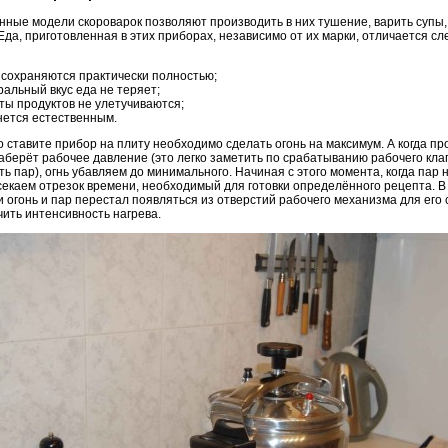
нные модели скороварок позволяют производить в них тушение, варить супы, 
Еда, приготовленная в этих приборах, независимо от их марки, отличается 
сохраняются практически полностью;
альный вкус еда не теряет;
ты продуктов не улетучиваются;
нется естественным.
о ставите прибор на плиту необходимо сделать огонь на максимум. А когда п
аберёт рабочее давление (это легко заметить по срабатыванию рабочего клап
ь пар), огнь убавляем до минимального. Начиная с этого момента, когда пар
секаем отрезок времени, необходимый для готовки определённого рецепта. В
 огонь и пар перестал появляться из отверстий рабочего механизма для его 
ить интенсивность нагрева.