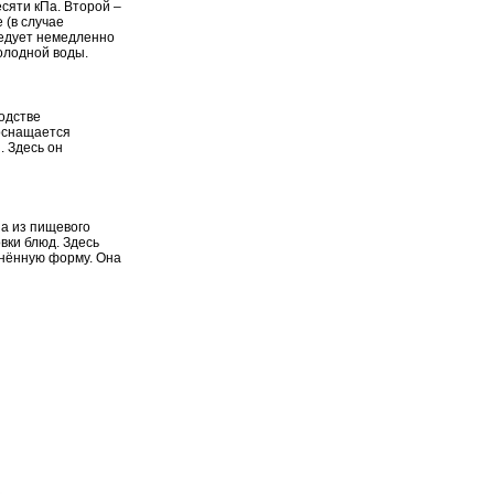
сяти кПа. Второй –
 (в случае
ледует немедленно
олодной воды.
одстве
оснащается
 Здесь он
 а из пищевого
вки блюд. Здесь
инённую форму. Она