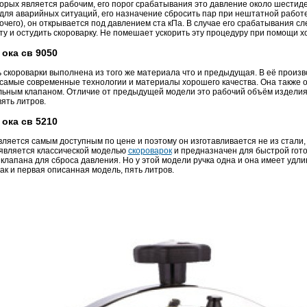
торых является рабочим, его порог срабатывания это давление около шестиде
для аварийных ситуаций, его назначение сбросить пар при нештатной работе
очего), он открывается под давлением ста кПа. В случае его срабатывания с
ту и остудить скороварку. Не помешает ускорить эту процедуру при помощи х
ока св 9050
 скороварки выполнена из того же материала что и предыдущая. В её произв
самые современные технологии и материалы хорошего качества. Она также 
ьным клапаном. Отличие от предыдущей модели это рабочий объём изделия.
ять литров.
ока св 5210
ляется самым доступным по цене и поэтому он изготавливается не из стали,
является классической моделью
скороварок
и предназначен для быстрой гото
 клапана для сброса давления. Но у этой модели ручка одна и она имеет удл
ак и первая описанная модель, пять литров.