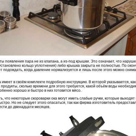
ы появления пара не из клапана, а из-под крышки. Это означает, что наруш
установлено кольцо уплотнения) либо крышка закрыта не полностью. По око
ет подождать, когда давление нормализуется и лишь после этого можно снима
 имеет в своём комплекте подробную инструкцию. В которой указывается, как
продукты, сколько времени для этого требуется, какой объём воды необходим
обенно хорошо и быстро в них готовится мясо.
ь, что некоторые скороварки ока могут иметь слабые ручки, которые выходят 
стро. Но не следует этого опасаться, так как фирма изготовитель предостав
ести до двенадцати месяцев.