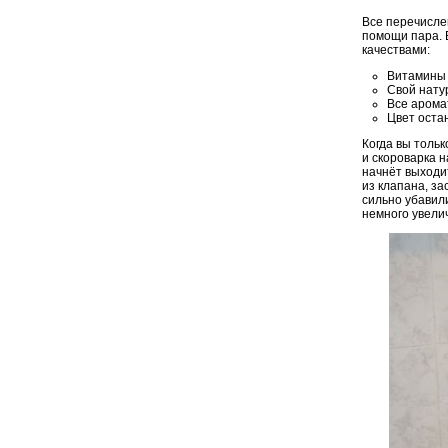
Все перечисле
помощи пара. 
качествами:
Витамины 
Свой натур
Все арома
Цвет оста
Когда вы тольк
и скороварка н
начнёт выходит
из клапана, за
сильно убавили
немного увелич