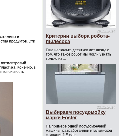
28.12.2014
Критерии выбора робота-
 витамины и
пылесоса
ства продуктов. Эти
Еще несколько десятков лет назад о
том, что такое робот мы могли узнать
только из ...
т пятилитровый
ластика. Конечно, в
интенсивность
22.12.2014
Выбираем посудомойку
марки Foster
На примере одной посудомоечной
машины, разработанной итальянской
компанией Foster, ...