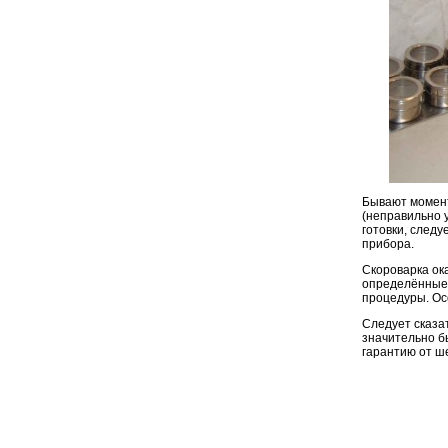
Бывают момент
(неправильно 
готовки, следу
прибора.
Скороварка ока
определённые 
процедуры. Ос
Следует сказат
значительно бы
гарантию от ш