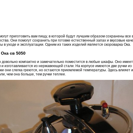
огут приготовить вам пищу, в которой будут лучшим образом сохранены все
тва. Они помогут сохранить при готовке естественный запах и вкусовые каче
 в уходе и эксплуатации. Одним из таких изделий является скороварка Ока.
Ока cв 5050
о довольно компактно и замечательно поместится в любые шкафы. Оно имее
и изготавливается из нержавеющей стали. На корпусе имеются две ручки из п
вки они слегка греются, но остаются приемлемой температуры. Здесь влияет 
ли, чем она больше, тем ручки теплее.