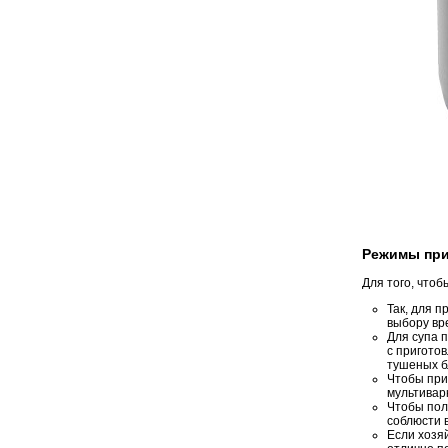
Режимы при
Для того, что
Так, для 
выбору вр
Для супа 
с пригото
тушеных б
Чтобы при
мультивар
Чтобы пол
соблюсти 
Если хозя