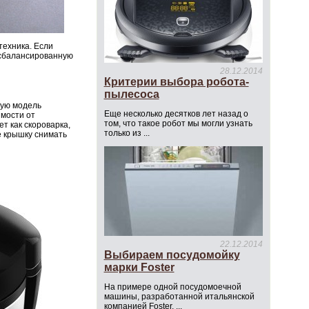
техника. Если
 сбалансированную
28.12.2014
Критерии выбора робота-
пылесоса
вую модель
Еще несколько десятков лет назад о
имости от
том, что такое робот мы могли узнать
т как скороварка,
только из ...
е крышку снимать
22.12.2014
Выбираем посудомойку
марки Foster
На примере одной посудомоечной
машины, разработанной итальянской
компанией Foster, ...