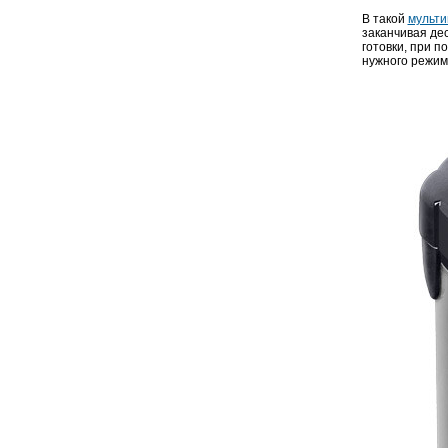
В такой
мульти
заканчивая дес
готовки, при 
нужного режима