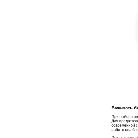
Важность б
При выборе ре
Для предотвра
современной с
работе она бло
При возникнов