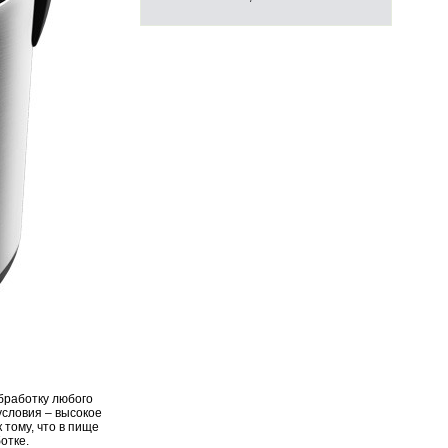
бработку любого
условия – высокое
 тому, что в пище
отке.