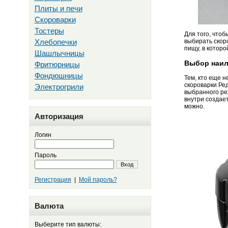
Плиты и печи
Скороварки
Тостеры
Для того, чтоб
Хлебопечки
выбирать скор
пищу, в котор
Шашлычницы
Выбор наил
Фритюрницы
Фондюшницы
Тем, кто еще 
скороварки Ре
Электрогрили
выбранного реж
внутри создае
можно.
Авторизация
Логин
Пароль
Вход
Регистрация
|
Мой пароль?
Валюта
Выберите тип валюты: