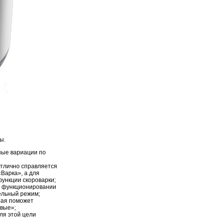
ы.
ные вариации по
отлично справляется
Варка», а для
ункции скороварки;
и функционировании
ельный режим;
рая поможет
овые»;
ля этой цели