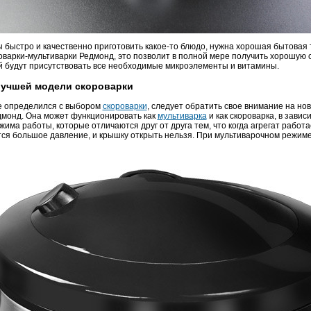
ы быстро и качественно приготовить какое-то блюдо, нужна хорошая бытовая 
оварки-мультиварки Редмонд, это позволит в полной мере получить хорошую
ой будут присутствовать все необходимые микроэлементы и витамины.
учшей модели скороварки
не определился с выбором
скороварки
, следует обратить свое внимание на но
дмонд. Она может функционировать как
мультиварка
и как скороварка, в завис
има работы, которые отличаются друг от друга тем, что когда агрегат работае
тся большое давление, и крышку открыть нельзя. При мультиварочном режим