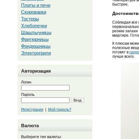
температуре в
быстрее.
Плиты и печи
Скороварки
Достоинств
Тостеры
Соблюдая все 
Хлебопечки
первоначально
резкие запахи
Шашлычницы
квартире. Гото
Фритюрницы
К плюсам можно
Фондюшницы
полезные веще
готовят в
скор
Электрогрили
лучше всего.
Авторизация
Логин
Пароль
Вход
Регистрация
|
Мой пароль?
Валюта
Выберите тип валюты: