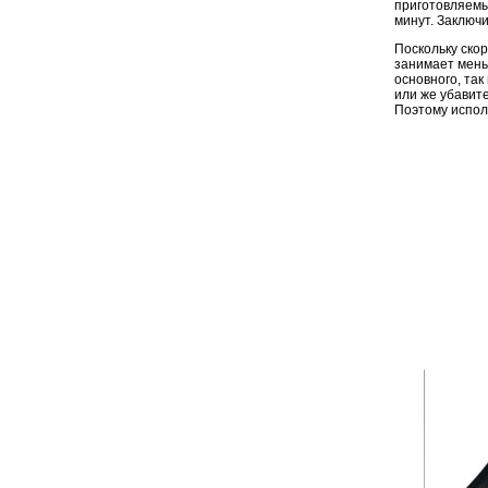
приготовляемы
минут. Заключи
Поскольку ско
занимает мень
основного, так
или же убавит
Поэтому испол