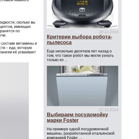
отовкой намного
идкости, сколько вы
ецептов, имеющих
транятся по
28.12.2014
гче.
Критерии выбора робота-
пылесоса
м составе витамины и
тв – еда, которую
Еще несколько десятков лет назад о
ганизм её усваивает
том, что такое робот мы могли узнать
только из ...
22.12.2014
Выбираем посудомойку
марки Foster
На примере одной посудомоечной
машины, разработанной итальянской
компанией Foster, ...