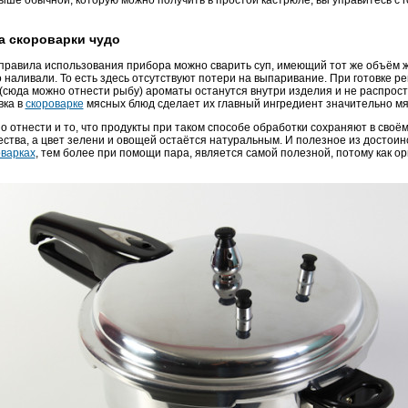
ыше обычной, которую можно получить в простой кастрюле, вы управитесь с г
а скороварки чудо
правила использования прибора можно сварить суп, имеющий тот же объём ж
 наливали. То есть здесь отсутствуют потери на выпаривание. При готовке р
 (сюда можно отнести рыбу) ароматы останутся внутри изделия и не распрос
вка в
скороварке
мясных блюд сделает их главный ингредиент значительно мя
 отнести и то, что продукты при таком способе обработки сохраняют в своё
ства, а цвет зелени и овощей остаётся натуральным. И полезное из достоинс
оварках
, тем более при помощи пара, является самой полезной, потому как ор