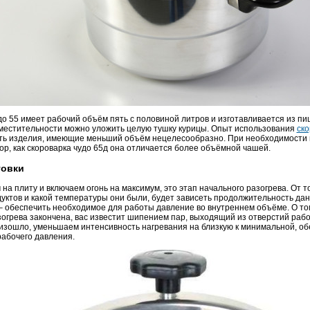
до 55 имеет рабочий объём пять с половиной литров и изготавливается из п
вместительности можно уложить целую тушку курицы. Опыт использования
ско
ть изделия, имеющие меньший объём нецелесообразно. При необходимости 
ор, как скороварка чудо 65д она отличается более объёмной чашей.
товки
на плиту и включаем огонь на максимум, это этап начального разогрева. От то
уктов и какой температуры они были, будет зависеть продолжительность дан
 – обеспечить необходимое для работы давление во внутреннем объёме. О то
огрева закончена, вас известит шипением пар, выходящий из отверстий рабо
оизошло, уменьшаем интенсивность нагревания на близкую к минимальной, об
абочего давления.