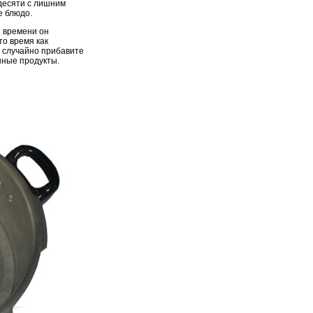
десяти с лишним
е блюдо.
и времени он
о время как
ы случайно прибавите
нные продукты.