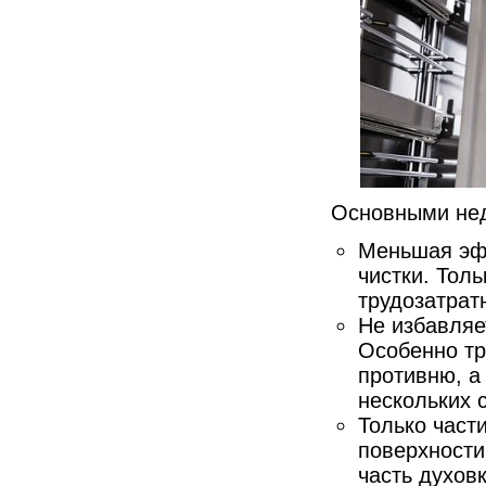
Основными нед
Меньшая эфф
чистки. Тол
трудозатрат
Не избавляе
Особенно тр
противню, а
нескольких 
Только част
поверхности
часть духов