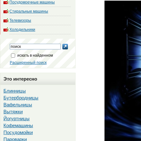
Посудомоечные машины
Стиральные машины
Телевизоры
Холодильники
искать в найденном
Расширенный поиск
Это интересно
Блинницы
Бутербродницы
Вафельницы
Вытяжки
Йогуртницы
Кофемашины
Посудомойки
Пароварки