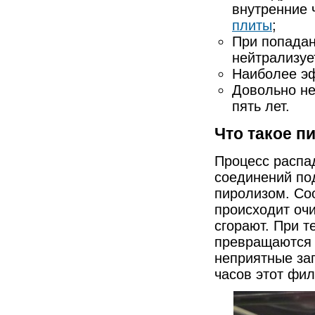
внутренние 
плиты
;
При попадан
нейтрализуе
Наиболее эф
Довольно не
пять лет.
Что такое п
Процесс распа
соединений по
пиролизом. Со
происходит оч
сгорают. При 
превращаются 
неприятные зап
часов этот фи