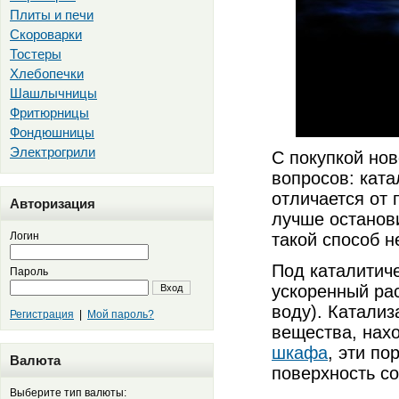
Плиты и печи
Скороварки
Тостеры
Хлебопечки
Шашлычницы
Фритюрницы
Фондюшницы
Электрогрили
С покупкой но
вопросов: ката
отличается от 
Авторизация
лучше останови
Логин
такой способ н
Под каталитич
Пароль
ускоренный рас
Вход
воду). Катали
Регистрация
|
Мой пароль?
вещества, нах
шкафа
, эти п
Валюта
поверхность со
Выберите тип валюты: