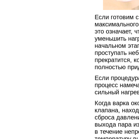
Если готовим с
максимального 
это означает, 
уменьшить наг
начальном этап
проступать не
прекратится, к
полностью при
Если процедур
процесс намеч
сильный нагрев
Когда варка о
клапана, нахо
сброса давлени
выхода пара и
в течение неп
температуру вн