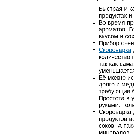
Быстрая и к
продуктах и
Во время пр
ароматов. Г
вкусом и со
Прибор очен
Скороварка
количество 
так как сам
уменьшается
Её можно ис
долго и мед
требующие б
Простота в 
руками. Тол
Скороварка 
продуктов в
соков. А та
минералов.