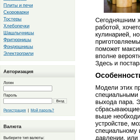
Плиты и печи
Скороварки
Тостеры
Сегодняшним х
Хлебопечки
работой, хочет
Шашлычницы
кулинарией, но
Фритюрницы
приготовляемы
Фондюшницы
поможет макси
Электрогрили
вполне вероятн
Здесь и постар
Авторизация
Особенност
Логин
Модели этих п
специальными 
Пароль
выхода пара. 
Вход
сбрасывающие 
Регистрация
|
Мой пароль?
выше необходим
устройстве, мо
Валюта
специальному 
давлении, или
Выберите тип валюты: