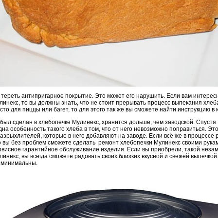
тереть антипригарное покрытие. Это может его нарушить. Если вам интересно
инекс, то вы должны знать, что не стоит прерывать процесс выпекания хлеба
сто для пиццы или багет, то для этого так же вы сможете найти инструкцию в 
был сделан в хлебопечке Мулинекс, хранится дольше, чем заводской. Спустя 
на особенность такого хлеба в том, что от него невозможно поправиться. Эт
разрыхлителей, которые в него добавляют на заводе. Если всё же в процессе 
о вы без проблем сможете сделать ремонт хлебопечки Мулинекс своими рукам
рвисное гарантийное обслуживание изделия. Если вы приобрели, такой неза
инекс, вы всегда сможете радовать своих близких вкусной и свежей выпечкой
 минимальны.