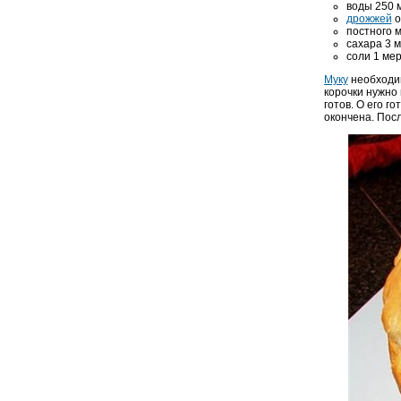
воды 250 
дрожжей
о
постного м
сахара 3 
соли 1 мер
Муку
необходим
корочки нужно 
готов. О его г
окончена. Посл