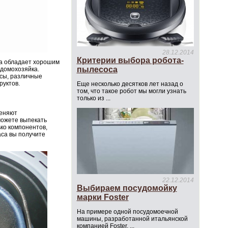
28.12.2014
Критерии выбора робота-
на обладает хорошим
пылесоса
 домохозяйка.
ксы, различные
руктов.
Еще несколько десятков лет назад о
том, что такое робот мы могли узнать
только из ...
меняют
можете выпекать
ко компонентов,
аса вы получите
22.12.2014
Выбираем посудомойку
марки Foster
На примере одной посудомоечной
машины, разработанной итальянской
компанией Foster, ...