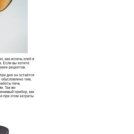
, как испечь хлеб в
. Если вы хотите
книге рецептов.
три дня он остаётся
о обусловлено тем,
работы печь
и. Так же
менимый прибор, как
 и при этом затраты