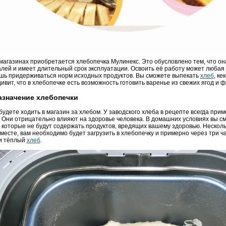
 магазинах приобретается хлебопечка Мулинекс. Это обусловлено тем, что о
алей и имеет длительный срок эксплуатации. Освоить её работу может любая
шь придерживаться норм исходных продуктов. Вы сможете выпекать
хлеб
, ке
дивит, что в хлебопечке есть возможность готовить варенье из свежих ягод и ф
азначение хлебопечки
удете ходить в магазин за хлебом. У заводского хлеба в рецепте всегда при
 Они отрицательно влияют на здоровье человека. В домашних условиях вы с
, которые не будут содержать продуктов, вредящих вашему здоровью. Несколь
есте, вам необходимо будет загрузить в хлебопечку и примерно через три ч
и тёплый
хлеб
.