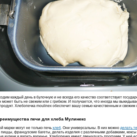
одим каждый день в булочную и не всегда его качество соответствует госуда
 может быть не свежим или с грибком. И получается, что иногда мы выкидыва
 продукт. Хлебопечка moulinex обеспечит вашу семью качественным и свежим
реимущества печи для хлеба Мулинекс
й марки могут не только печь
хлеб
. Они универсальны. В них можно
делать т
 пиццы, французские багеты, делать изделия с различными добавками, кексы
ые куличи и варить варенье. Хлебопечка имеет двенадцать программ. У неё е