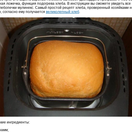
ная ложечка, функция подогрева хлеба. В инструкции вы сможете увидеть вс
лебопечки мулинекс. Самый простой рецепт хлеба, проверенный хозяйками не
о, согласно ему получается
великолепный хлеб
.
акие ингредиенты:
рамм;