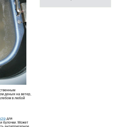
рственным
ем деньги на ветер,
 хлебом в любой
есто
для
 и булочки. Может
сть антипригарное