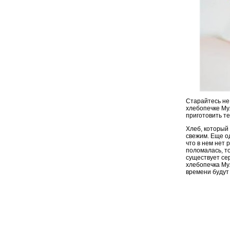
Старайтесь не 
хлебопечке Мул
приготовить те
Хлеб, который 
свежим. Еще од
что в нем нет 
поломалась, т
существует се
хлебопечка Мул
времени будут