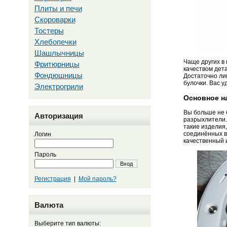
Плиты и печи
Скороварки
Тостеры
Хлебопечки
Шашлычницы
Чаще других в
Фритюрницы
качеством дет
Фондюшницы
Достаточно ли
булочки. Вас у
Электрогрили
Основное н
Вы больше не б
Авторизация
разрыхлители.
такие изделия
соединённых вм
Логин
качественный 
Пароль
Вход
Регистрация
|
Мой пароль?
Валюта
Выберите тип валюты: