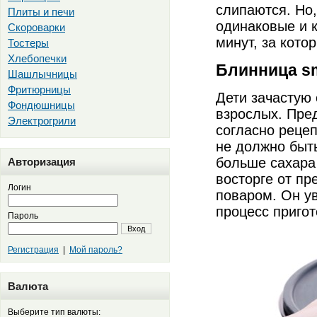
слипаются. Но
Плиты и печи
одинаковые и к
Скороварки
минут, за кото
Тостеры
Хлебопечки
Блинница sm
Шашлычницы
Фритюрницы
Дети зачастую
Фондюшницы
взрослых. Пред
Электрогрили
согласно рецеп
не должно быт
больше сахара 
Авторизация
восторге от пр
Логин
поваром. Он ув
процесс пригот
Пароль
Вход
Регистрация
|
Мой пароль?
Валюта
Выберите тип валюты: