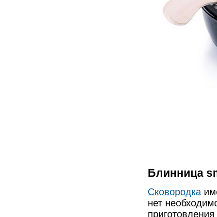
Блинница sm
Сковородка
име
нет необходим
приготовления 