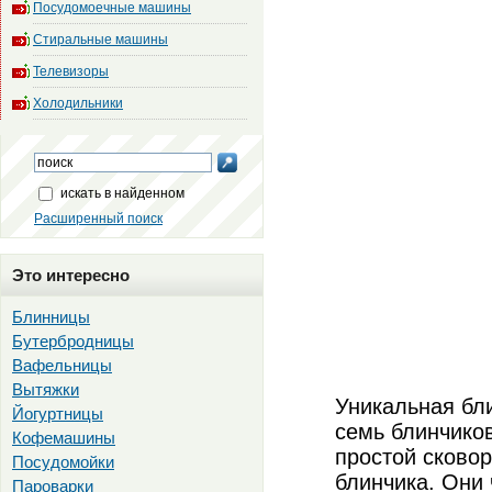
Посудомоечные машины
Стиральные машины
Телевизоры
Холодильники
искать в найденном
Расширенный поиск
Это интересно
Блинницы
Бутербродницы
Вафельницы
Вытяжки
Уникальная бл
Йогуртницы
семь блинчико
Кофемашины
простой сково
Посудомойки
блинчика. Они
Пароварки