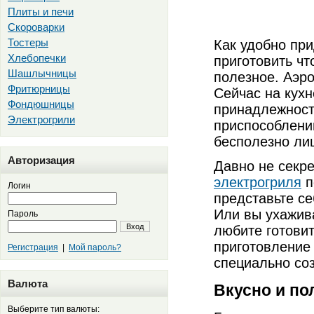
Плиты и печи
Скороварки
Тостеры
Как удобно при
Хлебопечки
приготовить чт
Шашлычницы
полезное. Аэро
Фритюрницы
Сейчас на кухн
Фондюшницы
принадлежност
Электрогрили
приспособлени
бесполезно ли
Авторизация
Давно не секре
электрогриля
п
Логин
представьте се
Или вы ухажива
Пароль
Вход
любите готовит
приготовление
Регистрация
|
Мой пароль?
специально со
Валюта
Вкусно и по
Выберите тип валюты: