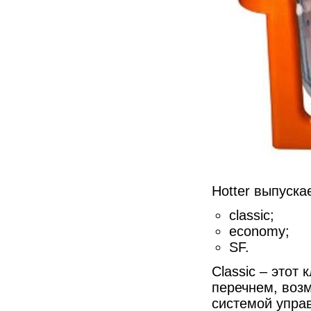
Hotter выпуска
classic;
economy;
SF.
Classic – это
перечнем, воз
системой упра