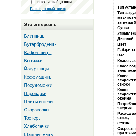
искать в найденном
Тип устан
Расширенный поиск
Тип загру
Максимал
загрузка 
Это интересно
Сушка
Управлен
Блинницы
Дисплей
Бутербродницы
Цвет
Габариты
Вафельницы
Вес
Вытяжки
Классы э
Класс пот
Йогуртницы
электроэн
Класс
Кофемашины
эффектив
стирки
Посудомойки
Класс
Пароварки
эффектив
отжима
Плиты и печи
Потребля
энергия
Скороварки
Расход во
Тостеры
стирку
Отжим
Хлебопечки
Скорость
при отжи
Шашлычницы