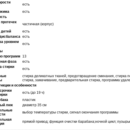
орости
есть
тжима
есть
ость
 протечек
частичная (корпус)
 детей
есть
 дисбаланса
есть
за уровнем
есть
мы
во программ
13
мная фаза
есть
а стирки
есть
ные
стирка деликатных тканей, предотвращение сминания, стирка по
ы
стирка, замачивание, предварительная стирка, программа удал
нкции и особенности
срочки
есть (до 19 ч)
ирки
 бака
пластик
ный люк
диаметр 35 см
ельные
выбор температуры стирки, сигнал окончания программы
сти
ельная
прямой привод; функция очистки барабана;ночной цикл; пузырь
ия