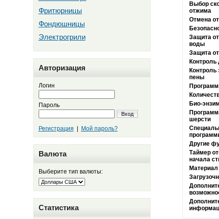
Выбор ск
Фритюрницы
отжима
Отмена о
Фондюшницы
Безопасн
Электрогрили
Защита от
воды
Защита от
Контроль
Авторизация
Контроль 
пены
Логин
Програм
Количест
Био-энзи
Пароль
Программ
Вход
шерсти
Специаль
Регистрация
|
Мой пароль?
программ
Другие фу
Таймер от
Валюта
начала ст
Материал
Выберите тип валюты:
Загрузоч
Дополнит
возможно
Дополнит
Статистика
информац