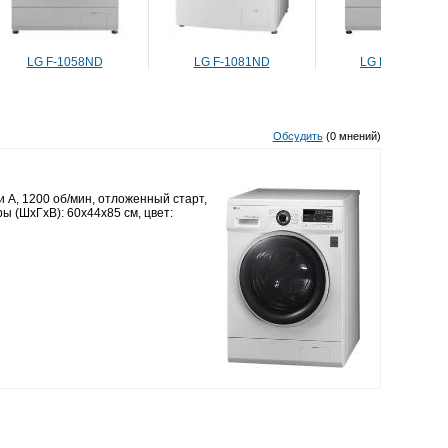
LG F-1058ND
LG F-1081ND
LG F-1056MD
Обсудить
(0 мнений)
и A, 1200 oб/мин, отложенный старт,
ы (ШxГxВ): 60x44x85 см, цвет: