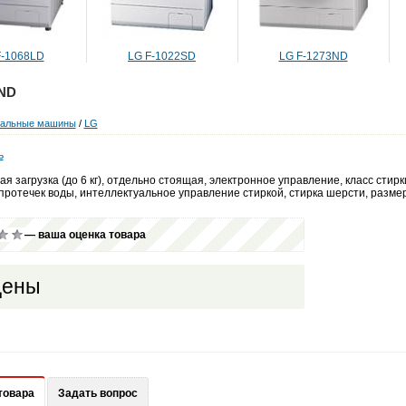
068LD
LG F-1022SD
LG F-1273ND
3ND
ральные машины
/
LG
ь
я загрузка (до 6 кг), отдельно стоящая, электронное управление, класс стирк
протечек воды, интеллектуальное управление стиркой, стирка шерсти, размер
— ваша оценка товара
цены
товара
Задать вопрос