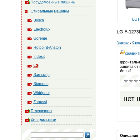
Посудомоечные машины
Стиральные машины
LG F-1048ND
LG F-1
Bosch
Electrolux
LG F-127
Gorenje
Главная
/
Сти
Hotpoint-Ariston
сравнит
Indesit
фронтальна
LG
защита от 
белый
Samsung
Siemens
Whirlpool
нет 
Zanussi
Телевизоры
Холодильники
Описание 