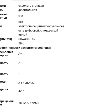
овки
отдельно стоящая
зки
фронтальная
ьная
6 кг
белья
нет
ие
электронное (интеллектуальное)
есть цифровой, с подсветкой
белый
 (ШxГxВ)
60x44x85 см
59 кг
ффективности и энергопотребления
ребления
A+
ергии
ности
A
ности
B
емая
0.17 кВт*ч/кг
ды за
42 л
 вращения
до 1200 об/мин
ме