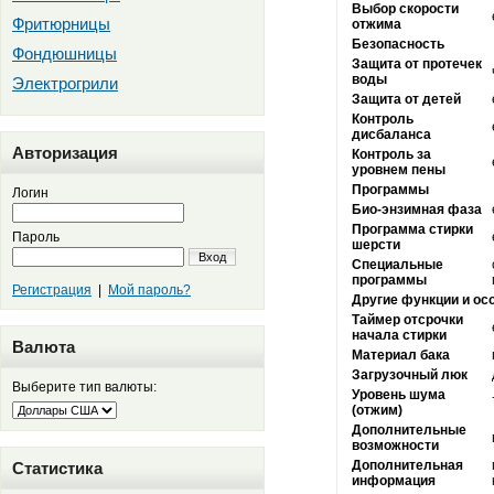
Выбор скорости
Фритюрницы
отжима
Безопасность
Фондюшницы
Защита от протечек
воды
Электрогрили
Защита от детей
Контроль
дисбаланса
Авторизация
Контроль за
уровнем пены
Программы
Логин
Био-энзимная фаза
Программа стирки
Пароль
шерсти
Вход
Специальные
программы
Регистрация
|
Мой пароль?
Другие функции и ос
Таймер отсрочки
начала стирки
Валюта
Материал бака
Загрузочный люк
Выберите тип валюты:
Уровень шума
(отжим)
Дополнительные
возможности
Дополнительная
Статистика
информация