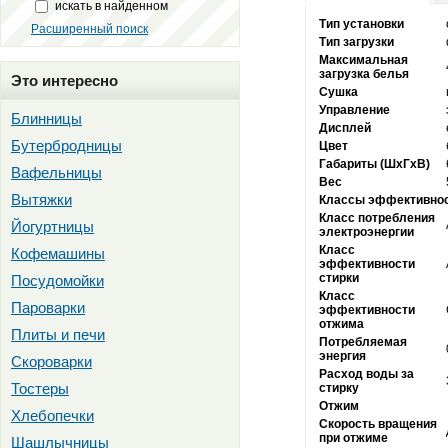
искать в найденном
Тип установки
Расширенный поиск
Тип загрузки
Максимальная
загрузка белья
Это интересно
Сушка
Управление
Блинницы
Дисплей
Бутербродницы
Цвет
Габариты (ШxГxВ)
Вафельницы
Вес
Вытяжки
Классы эффективнос
Класс потребления
Йогуртницы
электроэнергии
Класс
Кофемашины
эффективности
стирки
Посудомойки
Класс
Пароварки
эффективности
отжима
Плиты и печи
Потребляемая
энергия
Скороварки
Расход воды за
Тостеры
стирку
Отжим
Хлебопечки
Скорость вращения
при отжиме
Шашлычницы