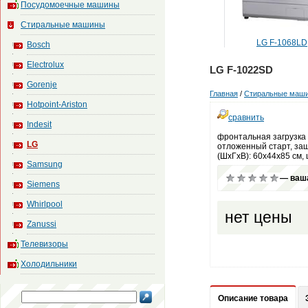
Посудомоечные машины
Стиральные машины
LG F-1048ND
LG F-1068LD
Bosch
Electrolux
LG F-1022SD
Gorenje
Главная
/
Стиральные маш
Hotpoint-Ariston
сравнить
Indesit
фронтальная загрузка (
LG
отложенный старт, защ
(ШxГxВ): 60x44x85 см, 
Samsung
— ваша
Siemens
Whirlpool
нет цены
Zanussi
Телевизоры
Холодильники
Описание товара