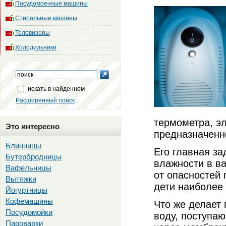
Посудомоечные машины
Стиральные машины
Телевизоры
Холодильники
искать в найденном
Расширенный поиск
термометра, эл
Это интересно
предназначенн
Блинницы
Его главная з
Бутербродницы
влажности в в
Вафельницы
от опасностей 
Вытяжки
дети наиболее 
Йогуртницы
Кофемашины
Что же делает
Посудомойки
воду, поступа
Пароварки