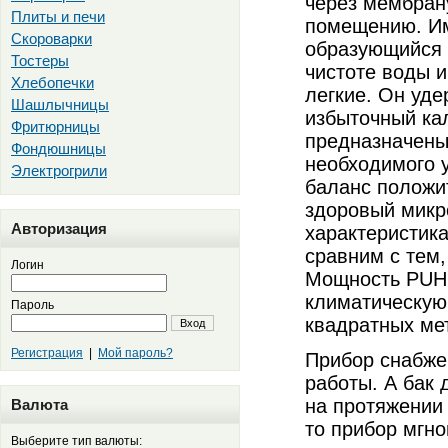
через мембрану
Плиты и печи
помещению. Им
Скороварки
образующийся 
Тостеры
чистоте воды и
Хлебопечки
легкие. Он уде
Шашлычницы
избыточный ка
Фритюрницы
предназначены
Фондюшницы
необходимого 
Электрогрили
баланс положи
здоровый микр
Авторизация
характеристика
сравним с тем
Логин
Мощность PUH 
климатическую
Пароль
квадратных ме
Вход
Регистрация
|
Мой пароль?
Прибор снабже
работы. А бак 
на протяжении 
Валюта
то прибор мгн
Выберите тип валюты: