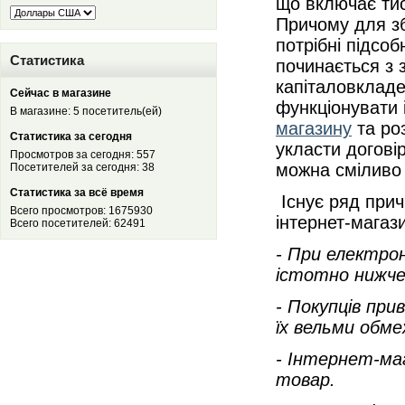
що включає тис
Причому для збе
потрібні підсо
Статистика
починається з 
капіталовкладе
Сейчас в магазине
функціонувати 
В магазине: 5 посетитель(ей)
магазину
та роз
Статистика за сегодня
укласти догові
Просмотров за сегодня: 557
можна сміливо 
Посетителей за сегодня: 38
Статистика за всё время
Існує ряд прич
Всего просмотров: 1675930
інтернет-магаз
Всего посетителей: 62491
- При електронн
істотно нижче,
- Покупців при
їх вельми обм
- Інтернет-ма
товар.