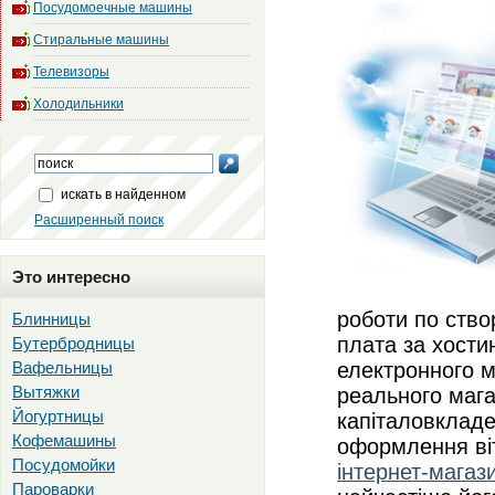
Посудомоечные машины
Стиральные машины
Телевизоры
Холодильники
искать в найденном
Расширенный поиск
Это интересно
роботи по ство
Блинницы
плата за хости
Бутербродницы
Вафельницы
електронного м
Вытяжки
реального мага
Йогуртницы
капіталовкладе
Кофемашины
оформлення ві
Посудомойки
інтернет-магаз
Пароварки