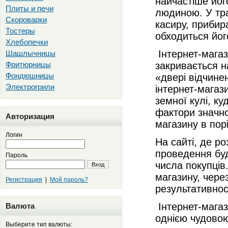
найчастіше йог
Плиты и печи
людиною. У тра
Скороварки
касиру, прибир
Тостеры
обходиться йог
Хлебопечки
Інтернет-магаз
Шашлычницы
Фритюрницы
закривається на
Фондюшницы
«двері відчинен
Электрогрили
інтернет-магаз
земної кулі, ку
фактори значно
Авторизация
магазину в пор
Логин
На сайті, де р
проведення буд
Пароль
числа покупців
Вход
магазину, чере
Регистрация
|
Мой пароль?
результативнос
Інтернет-магаз
Валюта
однією чудовою
Выберите тип валюты: