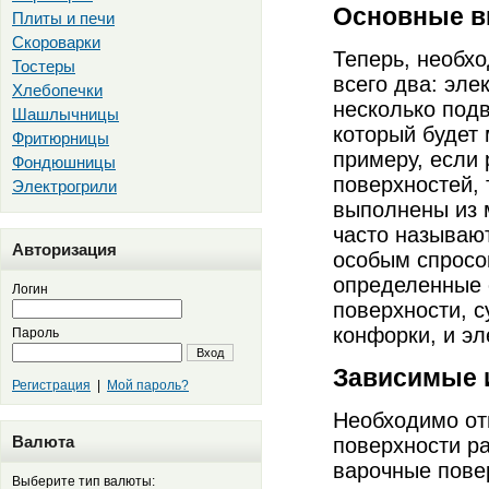
Основные в
Плиты и печи
Скороварки
Теперь, необхо
Тостеры
всего два: эле
Хлебопечки
несколько подв
Шашлычницы
который будет
Фритюрницы
примеру, если
Фондюшницы
поверхностей,
Электрогрили
выполнены из 
часто называют
Авторизация
особым спросо
определенные 
Логин
поверхности, с
конфорки, и э
Пароль
Вход
Зависимые 
Регистрация
|
Мой пароль?
Необходимо отм
Валюта
поверхности р
варочные повер
Выберите тип валюты: