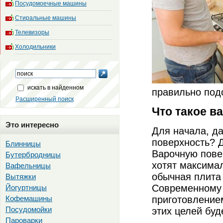
Посудомоечные машины
Стиральные машины
Телевизоры
Холодильники
искать в найденном
правильно подо
Расширенный поиск
Что такое в
Это интересно
Для начала, да
поверхность? Д
Блинницы
Варочную пове
Бутербродницы
хотят максимал
Вафельницы
обычная плита
Вытяжки
Современному 
Йогуртницы
Кофемашины
приготовлением
Посудомойки
этих целей буде
Пароварки