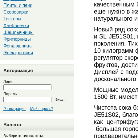
качественным б
Плиты и печи
еще нужно в жа
Скороварки
натурального и
Тостеры
Хлебопечки
Новый ряд сок
Шашлычницы
и SL-JE51S01,
Фритюрницы
поколения. Тих
Фондюшницы
10 килограмм 
Электрогрили
регулятор ско
фруктов, дости
Авторизация
Дисплей с под
досконального 
Логин
Мощные модели
Пароль
1500 Вт, имеют
Вход
Чистота сока б
Регистрация
|
Мой пароль?
JE51S02, благ
как центрифуга
Валюта
большая горлов
предварительн
Выберите тип валюты: