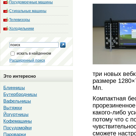
Посудомоечные машины
Стиральные машины
Телевизоры
Холодильники
искать в найденном
Расширенный поиск
три новых веб
Это интересно
размере 1280×
Мп.
Блинницы
Бутербродницы
Компактная бе
Вафельницы
прорезиненное
Вытяжки
какого-либо ус
Йогуртницы
потому что с 
Кофемашины
чувствительнос
Посудомойки
сможете настро
Пароварки