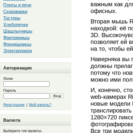
важным как для
Плиты и печи
офисных.
Скороварки
Тостеры
Вторая мышь R
Хлебопечки
находкой: её 
Шашлычницы
3D. Высокочув
Фритюрницы
позволяет ей 
Фондюшницы
на то, чтобы е
Электрогрили
Наверняка вы 
должны прилаг
Авторизация
потому что но
можно ими пол
Логин
И, конечно, ст
Пароль
web-камерах Ri
Вход
новые модели 
Регистрация
|
Мой пароль?
транслировать
1280×720 пиксе
Валюта
фотографирова
Все три модел
Выберите тип валюты: