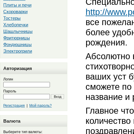
Специально
Плиты и печи
http://www.p
Скороварки
Тостеры
все пожелан
Хлебопечки
более удоб
Шашлычницы
Фритюрницы
рождения.
Фондюшницы
Электрогрили
Абсолютно 
стихотворно
Авторизация
ваших уст б
Логин
сможете по 
Пароль
название и 
Вход
Регистрация
|
Мой пароль?
Главное что
количество
Валюта
поздравлени
Выберите тип валюты: