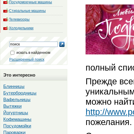
Посудомоечные машины
Стиральные машины
Телевизоры
Холодильники
искать в найденном
Расширенный поиск
полный спи
Это интересно
Прежде всег
Блинницы
уникальным
Бутербродницы
можно найти
Вафельницы
Вытяжки
http://www.p
Йогуртницы
Кофемашины
пожелания.
Посудомойки
Пароварки