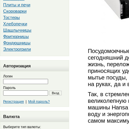
Плиты и печи
Скороварки
Тостеры
Хлебопечки
Шашлычницы
Фритюрницы
Фондюшницы
Электрогрили
Посудомоечные
сегодняшний д
жизнь, перелож
Авторизация
приносящих уд
Логин
мытье посуды, 
на руках, да и
Пароль
Так, в стремле
Вход
великолепную 
Регистрация
|
Мой пароль?
машины Hansa 
воду и энергоп
Валюта
самом максиму
Выберите тип валюты: