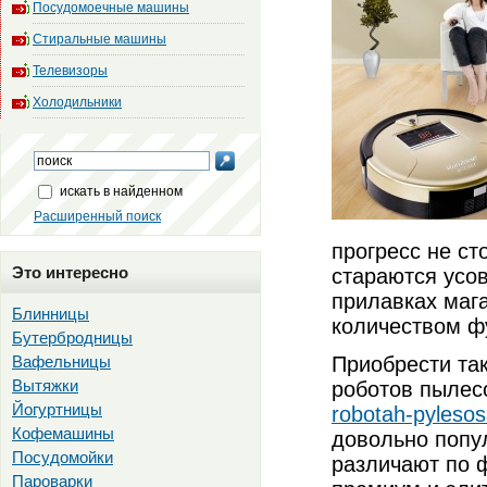
Посудомоечные машины
Стиральные машины
Телевизоры
Холодильники
искать в найденном
Расширенный поиск
прогресс не ст
Это интересно
стараются усов
прилавках маг
Блинницы
количеством ф
Бутербродницы
Вафельницы
Приобрести так
Вытяжки
роботов пыле
Йогуртницы
robotah-pylesos
Кофемашины
довольно попул
Посудомойки
различают по 
Пароварки