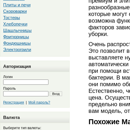
премиум и элит
Плиты и печи
разнообразные
Скороварки
которые могут
Тостеры
возможна функ
Хлебопечки
факторов зави
Шашлычницы
уборки.
Фритюрницы
Фондюшницы
Очень распрос
Электрогрили
Это позволит в
выставляете н
автоматически 
Авторизация
при помощи вс
бактерии. В м
Логин
они помимо об
Пароль
Естественно, 
Вход
цена. Осуществ
Регистрация
|
Мой пароль?
предельно вни
вам модель, от
Валюта
Похожие М
Выберите тип валюты: