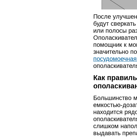
После улучшен
будут сверкать
или полосы раз
Ополаскивател
помощник к мо
значительно по
посудомоечна
ополаскивател
Как правиль
ополаскива
Большинство м
емкостью-доза
находится ряд
ополаскивател
слишком напол
выдавать препа