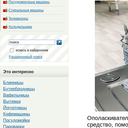
Посудомоечные машины
Стиральные машины
Телевизоры
Холодильники
искать в найденном
Расширенный поиск
Это интересно
Блинницы
Бутербродницы
Вафельницы
Вытяжки
Йогуртницы
Кофемашины
Ополаскивател
Посудомойки
средство, пом
Пароварки