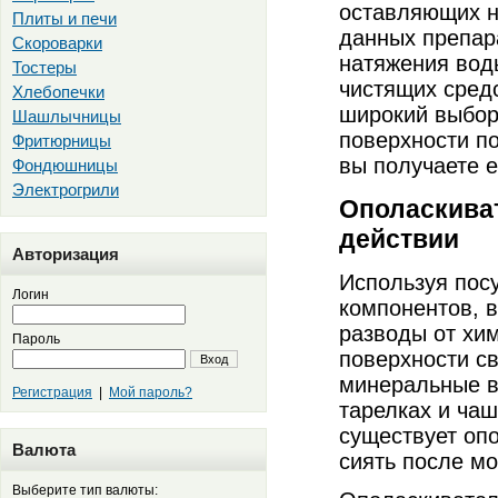
оставляющих н
Плиты и печи
данных препар
Скороварки
натяжения воды
Тостеры
чистящих сред
Хлебопечки
широкий выбор
Шашлычницы
поверхности п
Фритюрницы
вы получаете е
Фондюшницы
Электрогрили
Ополаскива
действии
Авторизация
Используя пос
Логин
компонентов, в
разводы от хим
Пароль
поверхности с
Вход
минеральные в
Регистрация
|
Мой пароль?
тарелках и ча
существует опо
Валюта
сиять после мо
Выберите тип валюты: