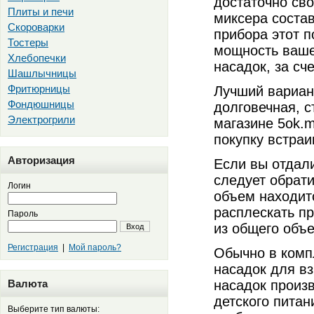
достаточно сво
Плиты и печи
миксера состав
Скороварки
прибора этот п
Тостеры
мощность ваше
Хлебопечки
насадок, за сч
Шашлычницы
Фритюрницы
Лучший вариан
Фондюшницы
долговечная, 
Электрогрили
магазине 5ok.
покупку встраи
Авторизация
Если вы отдал
следует обрат
Логин
объем находитс
расплескать пр
Пароль
из общего объе
Вход
Регистрация
|
Мой пароль?
Обычно в комп
насадок для вз
Валюта
насадок произ
детского пита
Выберите тип валюты: