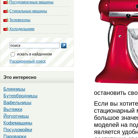
Посудомоечные машины
Стиральные машины
Телевизоры
Холодильники
искать в найденном
Расширенный поиск
Это интересно
Блинницы
остановить св
Бутербродницы
Вафельницы
Если вы хотите
Вытяжки
стационарный 
Йогуртницы
большое значе
Кофемашины
моделей на под
Посудомойки
является удобн
Пароварки