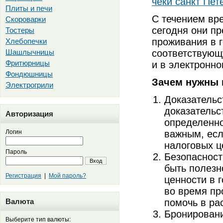
чеки санкт Пет
Плиты и печи
С течением вр
Скороварки
сегодня они п
Тостеры
проживания в г
Хлебопечки
Шашлычницы
соответствующу
Фритюрницы
и в электронн
Фондюшницы
Зачем нужны 
Электрогрили
Доказательс
доказательс
Авторизация
определенно
Логин
важным, есл
налоговых ц
Пароль
Безопасност
Вход
быть полезн
Регистрация
|
Мой пароль?
ценности в 
во время пр
Валюта
помочь в ра
Бронировани
Выберите тип валюты: