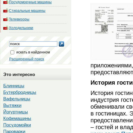
Посудомоечные машины
Стиральные машины
Телевизоры
Холодильники
искать в найденном
Расширенный поиск
приложениями,
предоставляют
Это интересно
История гост
Блинницы
Бутербродницы
История гостин
Вафельницы
индустрия гос
Вытяжки
обменивали сво
Йогуртницы
в гостиницах. 
Кофемашины
предоставлени
Посудомойки
– гостей и вла
Пароварки