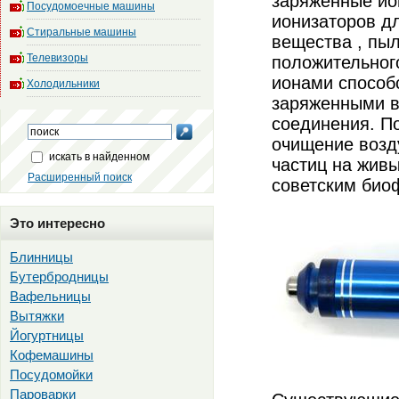
заряженные ио
Посудомоечные машины
ионизаторов дл
Стиральные машины
вещества , пы
Телевизоры
положительног
ионами способс
Холодильники
заряженными в
соединения. П
очищение возд
искать в найденном
частиц на жив
Расширенный поиск
советским био
Это интересно
Блинницы
Бутербродницы
Вафельницы
Вытяжки
Йогуртницы
Кофемашины
Посудомойки
Пароварки