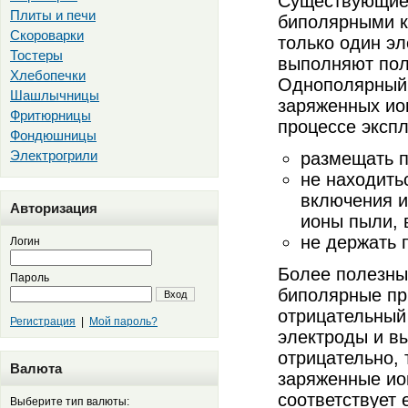
Существующие 
Плиты и печи
биполярными к
Скороварки
только один э
Тостеры
выполняют пол 
Хлебопечки
Однополярный 
Шашлычницы
заряженных ион
Фритюрницы
процессе экспл
Фондюшницы
Электрогрили
размещать п
не находить
включения и
Авторизация
ионы пыли, 
не держать 
Логин
Более полезны
Пароль
биполярные пр
Вход
отрицательный
Регистрация
|
Мой пароль?
электроды и в
отрицательно, 
Валюта
заряженные ио
соответствует
Выберите тип валюты: