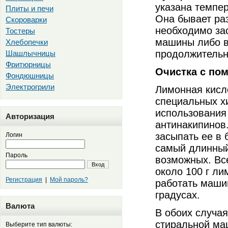
указана темпер
Плиты и печи
Она бывает ра
Скороварки
необходимо за
Тостеры
машины либо в 
Хлебопечки
продолжительн
Шашлычницы
Фритюрницы
Очистка с по
Фондюшницы
Электрогрили
Лимонная кисл
специальных хи
использования 
Авторизация
антинакипинов
засыпать ее в 
Логин
самый длинный
Пароль
возможных. Вс
Вход
около 100 г ли
Регистрация
|
Мой пароль?
работать маши
градусах.
Валюта
В обоих случая
стиральной ма
Выберите тип валюты: