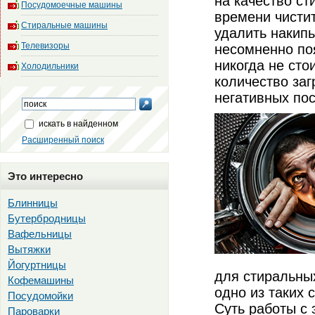
на качество ст
Посудомоечные машины
времени чистит
Стиральные машины
удалить накипь
Телевизоры
несомненно по
никогда не сто
Холодильники
количество заг
негативных по
искать в найденном
Расширенный поиск
Это интересно
Блинницы
Бутербродницы
Вафельницы
Вытяжки
Йогуртницы
для стиральны
Кофемашины
одно из таких 
Посудомойки
Суть работы с 
Пароварки